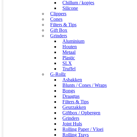
Chillum / kopjes
Silicone
Clippers
Cones
Filters & Tips
Gift Box
Grinders
Aluminium
Houten
Metaal
Plastic
SLX
Truffel
G-Rollz
Asbakken
Blunts / Cones / Wraps
Bongs
Draagtas
Filters & Tips
Geurzakken
Giftbox / Opbergen
Grinders
Joint Huls
Rolling Paper / Vloei
Rolling Trays