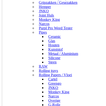
Gripzakken / Geurzakken
Hemper
JNKO
Joint Huls
Monkey King
Narcos
Purpl Pro Weed Tester
Pipes
Ceramic
Glas
Houten
Kunststof
Metaal / Aluminium
Silicone
Steen
RAW
Rolling trays
Rolling Papers / Vloei
Cartel
Greengo
JNKO
Monkey King
Narcos
Overige
G-Rollz