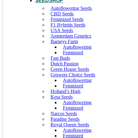
SEEDSHOP
Autoflowering Seeds
CBD Seeds
Feminized Seeds
F1 Hybrids Seeds
USA Seeds
Amsterdam Genetics
Barneys Farm
Autoflowering
Feminized
Fast Buds
Dutch Passion
Green House Seeds
Growers Choice Seeds
Autoflowering
Feminized
Holland’s High
Kera Seeds
Autoflowering
Feminized
Narcos Seeds
Paradise Seeds
Royal Queen Seeds
Autoflowering
Feminized