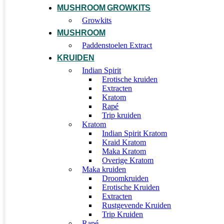
MUSHROOM GROWKITS
Growkits
MUSHROOM
Paddenstoelen Extract
KRUIDEN
Indian Spirit
Erotische kruiden
Extracten
Kratom
Rapé
Trip kruiden
Kratom
Indian Spirit Kratom
Kraid Kratom
Maka Kratom
Overige Kratom
Maka kruiden
Droomkruiden
Erotische Kruiden
Extracten
Rustgevende Kruiden
Trip Kruiden
Rapé