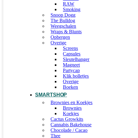
RAW
Smoking
Snoop Dogg
The Bulldog
Weegschalen
Wraps & Blunts
Opbergen
Overige
Screens
Capsules
Sleutelhanger
Magneet
Partycap
Klik bolletjes
Overige
Boeken
SMARTSHOP
Brownies en Koekjes
Brownies
Koekjes
Cactus Growkits
Cannabis Bakehouse
Chocolade / Cacao
Thee