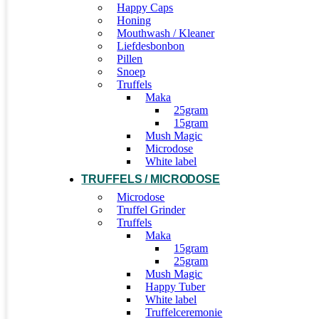
Happy Caps
Honing
Mouthwash / Kleaner
Liefdesbonbon
Pillen
Snoep
Truffels
Maka
25gram
15gram
Mush Magic
Microdose
White label
TRUFFELS / MICRODOSE
Microdose
Truffel Grinder
Truffels
Maka
15gram
25gram
Mush Magic
Happy Tuber
White label
Truffelceremonie