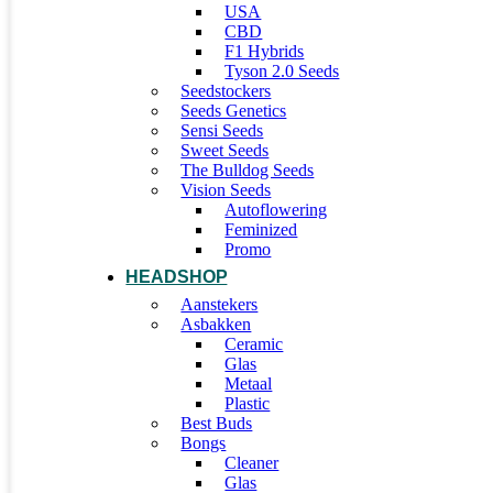
USA
CBD
F1 Hybrids
Tyson 2.0 Seeds
Seedstockers
Seeds Genetics
Sensi Seeds
Sweet Seeds
The Bulldog Seeds
Vision Seeds
Autoflowering
Feminized
Promo
HEADSHOP
Aanstekers
Asbakken
Ceramic
Glas
Metaal
Plastic
Best Buds
Bongs
Cleaner
Glas