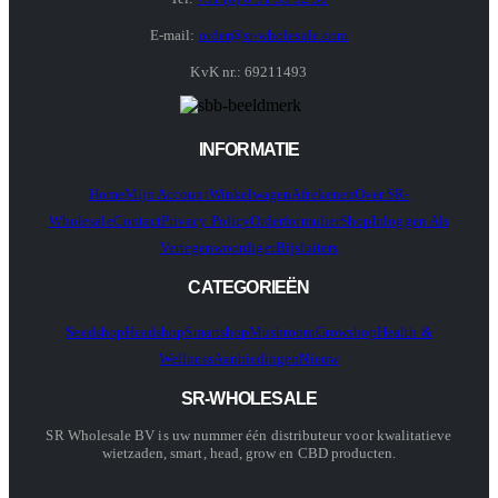
E-mail:
order@sr-wholesale.com
KvK nr.: 69211493
INFORMATIE
Home
Mijn Account
Winkelwagen
Afrekenen
Over SR-
Wholesale
Contact
Privacy Policy
Orderformulier
Shop
Inloggen Als
Vertegenwoordiger
Bijsluiters
CATEGORIEËN
Seedshop
Headshop
Smartshop
Mushroom
Growshop
Health &
Wellness
Aanbiedingen
Nieuw
SR-WHOLESALE
SR Wholesale BV is uw nummer één distributeur voor kwalitatieve
wietzaden, smart, head, grow en CBD producten.