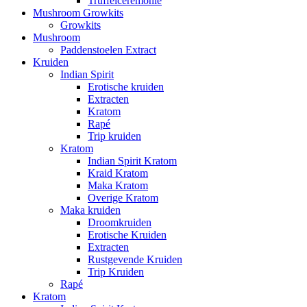
Truffelceremonie
Mushroom Growkits
Growkits
Mushroom
Paddenstoelen Extract
Kruiden
Indian Spirit
Erotische kruiden
Extracten
Kratom
Rapé
Trip kruiden
Kratom
Indian Spirit Kratom
Kraid Kratom
Maka Kratom
Overige Kratom
Maka kruiden
Droomkruiden
Erotische Kruiden
Extracten
Rustgevende Kruiden
Trip Kruiden
Rapé
Kratom