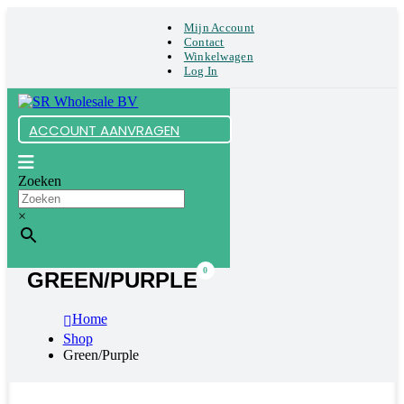
Mijn Account
Contact
Winkelwagen
Log In
ACCOUNT AANVRAGEN
Zoeken
×
0
GREEN/PURPLE
Home
Shop
Green/Purple