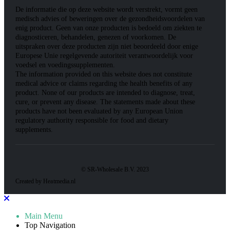
De informatie die op deze website wordt verstrekt, vormt geen
medisch advies of beweringen over de gezondheidsvoordelen van
enig product. Geen van onze producten is bedoeld om ziekten te
diagnosticeren, behandelen, genezen of voorkomen. De
uitspraken over deze producten zijn niet beoordeeld door enige
Europese Unie regelgevende autoriteit verantwoordelijk voor
voedsel en voedingssupplementen.
The information provided on this website does not constitute
medical advice or claims regarding the health benefits of any
product. None of our products are intended to diagnose, treat,
cure, or prevent any disease. The statements made about these
products have not been evaluated by any European Union
regulatory authority responsible for food and dietary
supplements.
© SR-Wholesale B.V. 2023
Created by Heatmedia.nl
Main Menu
Top Navigation