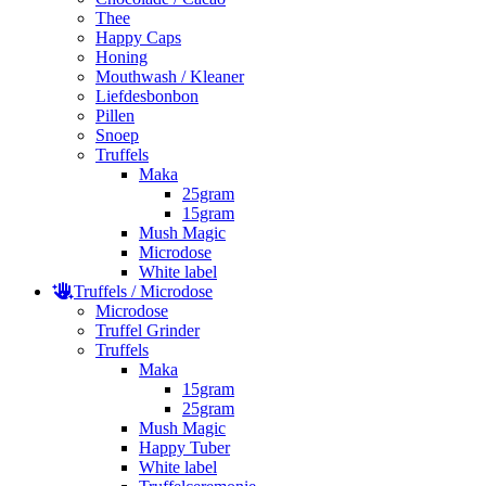
Thee
Happy Caps
Honing
Mouthwash / Kleaner
Liefdesbonbon
Pillen
Snoep
Truffels
Maka
25gram
15gram
Mush Magic
Microdose
White label
Truffels / Microdose
Microdose
Truffel Grinder
Truffels
Maka
15gram
25gram
Mush Magic
Happy Tuber
White label