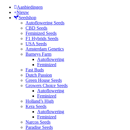
Aanbiedingen
Nieuw
Seedshop
Autoflowering Seeds
CBD Seeds
Feminized Seeds
F1 Hybrids Seeds
USA Seeds
Amsterdam Genetics
Barneys Farm
Autoflowering
Feminized
Fast Buds
Dutch Passion
Green House Seeds
Growers Choice Seeds
Autoflowering
Feminized
Holland’s High
Kera Seeds
Autoflowering
Feminized
Narcos Seeds
Paradise Seeds