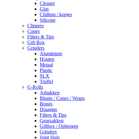
Cleaner
Glas
Chillum / kopjes
Silicone
Clippers
Cones
Filters & Tips
Gift Box
Grinders
Aluminium
Houten
Metaal
Plastic
SLX
Truffel
G-Rollz
Asbakken
Blunts / Cones / Wraps
Bongs
Draagtas
Filters & Tips
Geurzakken
Giftbox / Opbergen
Grinders
Joint Huls