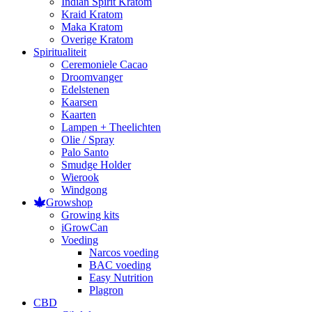
Indian Spirit Kratom
Kraid Kratom
Maka Kratom
Overige Kratom
Spiritualiteit
Ceremoniele Cacao
Droomvanger
Edelstenen
Kaarsen
Kaarten
Lampen + Theelichten
Olie / Spray
Palo Santo
Smudge Holder
Wierook
Windgong
Growshop
Growing kits
iGrowCan
Voeding
Narcos voeding
BAC voeding
Easy Nutrition
Plagron
CBD