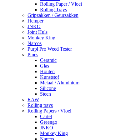
Rolling Paper / Vloei
Rolling Trays
Gripzakken / Geurzakken
Hemper
JNKO
Joint Huls
Monkey King
Narcos
Purpl Pro Weed Tester
Pipes
Ceramic
Glas
Houten
Kunststof
Metaal / Aluminium
Silicone
Steen
RAW
Rolling trays
Rolling Papers / Vloei
Cartel
Greengo
JNKO
Monkey King
Narcos