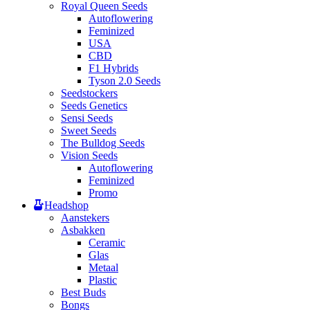
Royal Queen Seeds
Autoflowering
Feminized
USA
CBD
F1 Hybrids
Tyson 2.0 Seeds
Seedstockers
Seeds Genetics
Sensi Seeds
Sweet Seeds
The Bulldog Seeds
Vision Seeds
Autoflowering
Feminized
Promo
Headshop
Aanstekers
Asbakken
Ceramic
Glas
Metaal
Plastic
Best Buds
Bongs