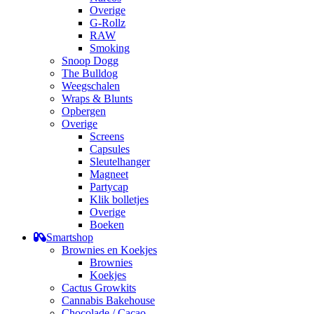
Overige
G-Rollz
RAW
Smoking
Snoop Dogg
The Bulldog
Weegschalen
Wraps & Blunts
Opbergen
Overige
Screens
Capsules
Sleutelhanger
Magneet
Partycap
Klik bolletjes
Overige
Boeken
Smartshop
Brownies en Koekjes
Brownies
Koekjes
Cactus Growkits
Cannabis Bakehouse
Chocolade / Cacao