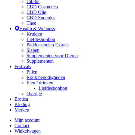
Cibdol
CBD Cosmetica
CBD Olie
CBD Snoepjes
Thee
Health & Wellness
Kruiden
Liefdesbonbon
Paddenstoelen Extract
Slapen
Supplementen voor Dieren
Supplementen
Festivals
Pillen
Rook benodigheden
Eten / drinken
Liefdesbonbon
Overige
Erotica
Kleding
Merken
Mijn account
Contact
Winkelwagen