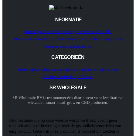
INFORMATIE
Home
Mijn Account
Winkelwagen
Afrekenen
Over SR-
Wholesale
Contact
Privacy Policy
Orderformulier
Shop
Inloggen Als
Vertegenwoordiger
Bijsluiters
CATEGORIEËN
Seedshop
Headshop
Smartshop
Mushroom
Growshop
Health &
Wellness
Aanbiedingen
Nieuw
SR-WHOLESALE
SR Wholesale BV is uw nummer één distributeur voor kwalitatieve
wietzaden, smart, head, grow en CBD producten.
De informatie die op deze website wordt verstrekt, vormt geen
medisch advies of beweringen over de gezondheidsvoordelen van
enig product. Geen van onze producten is bedoeld om ziekten te