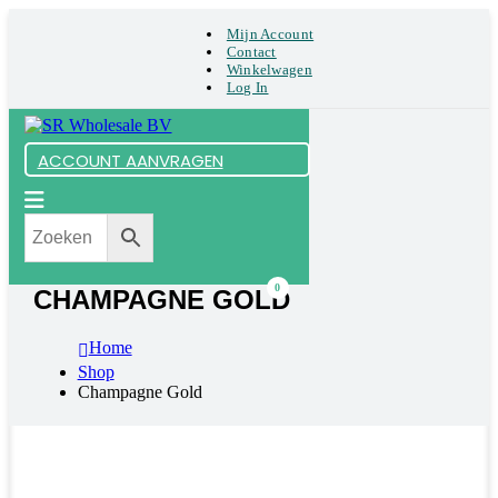
Mijn Account
Contact
Winkelwagen
Log In
ACCOUNT AANVRAGEN
0
CHAMPAGNE GOLD
Home
Shop
Champagne Gold