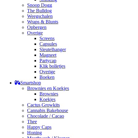
Snoop Dogg
The Bulldog
Weegschalen
Wraps & Blunts
Opbergen
Overige
Screens
Capsules
Sleutelhanger
Magneet
Partycap
Klik bolletjes
Overige
Boeken
Smartshop
Brownies en Koekjes
Brownies
Koekjes
Cactus Growkits
Cannabis Bakehouse
Chocolade / Cacao
Thee
Happy Caps
Honing