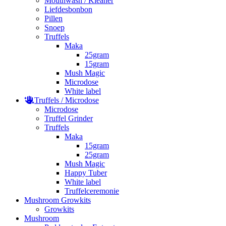
Mouthwash / Kleaner
Liefdesbonbon
Pillen
Snoep
Truffels
Maka
25gram
15gram
Mush Magic
Microdose
White label
Truffels / Microdose
Microdose
Truffel Grinder
Truffels
Maka
15gram
25gram
Mush Magic
Happy Tuber
White label
Truffelceremonie
Mushroom Growkits
Growkits
Mushroom