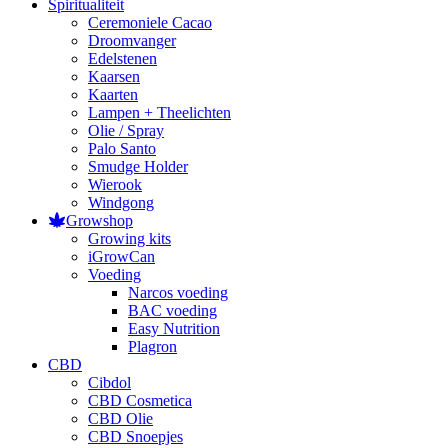
Spiritualiteit
Ceremoniele Cacao
Droomvanger
Edelstenen
Kaarsen
Kaarten
Lampen + Theelichten
Olie / Spray
Palo Santo
Smudge Holder
Wierook
Windgong
Growshop
Growing kits
iGrowCan
Voeding
Narcos voeding
BAC voeding
Easy Nutrition
Plagron
CBD
Cibdol
CBD Cosmetica
CBD Olie
CBD Snoepjes