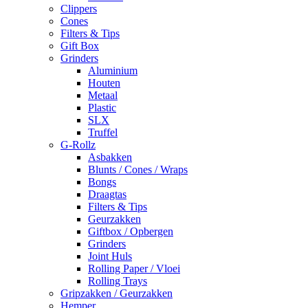
Clippers
Cones
Filters & Tips
Gift Box
Grinders
Aluminium
Houten
Metaal
Plastic
SLX
Truffel
G-Rollz
Asbakken
Blunts / Cones / Wraps
Bongs
Draagtas
Filters & Tips
Geurzakken
Giftbox / Opbergen
Grinders
Joint Huls
Rolling Paper / Vloei
Rolling Trays
Gripzakken / Geurzakken
Hemper