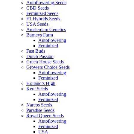
Autoflowering Seeds
CBD Seeds
Feminized Seeds
F1 Hybrids Seeds
USA Seeds
Amsterdam Genetics
Barneys Farm
Autoflowering
Feminized
Fast Buds
Dutch Passion
Green House Seeds
Growers Choice Seeds
Autoflowering
Feminized
Holland’s High
Kera Seeds
Autoflowering
Feminized
Narcos Seeds
Paradise Seeds
Royal Queen Seeds
Autoflowering
Feminized
USA