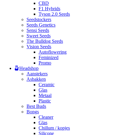
CBD
F1 Hybrids
Tyson 2.0 Seeds
Seedstockers
Seeds Genetics
Sensi Seeds
Sweet Seeds
The Bulldog Seeds
Vision Seeds
Autoflowering
Feminized
Promo
Headshop
Aanstekers
Asbakken
Ceramic
Glas
Metaal
Plastic
Best Buds
Bongs
Cleaner
Glas
Chillum / kopjes
Silicone