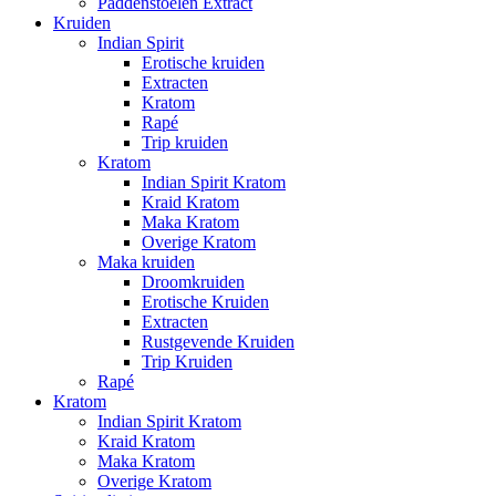
Paddenstoelen Extract
Kruiden
Indian Spirit
Erotische kruiden
Extracten
Kratom
Rapé
Trip kruiden
Kratom
Indian Spirit Kratom
Kraid Kratom
Maka Kratom
Overige Kratom
Maka kruiden
Droomkruiden
Erotische Kruiden
Extracten
Rustgevende Kruiden
Trip Kruiden
Rapé
Kratom
Indian Spirit Kratom
Kraid Kratom
Maka Kratom
Overige Kratom