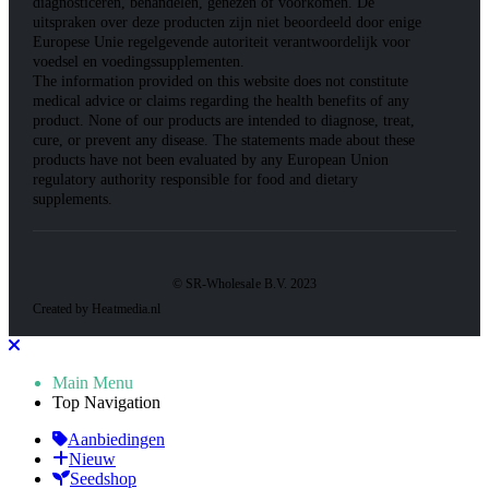
diagnosticeren, behandelen, genezen of voorkomen. De
uitspraken over deze producten zijn niet beoordeeld door enige
Europese Unie regelgevende autoriteit verantwoordelijk voor
voedsel en voedingssupplementen.
The information provided on this website does not constitute
medical advice or claims regarding the health benefits of any
product. None of our products are intended to diagnose, treat,
cure, or prevent any disease. The statements made about these
products have not been evaluated by any European Union
regulatory authority responsible for food and dietary
supplements.
© SR-Wholesale B.V. 2023
Created by Heatmedia.nl
Main Menu
Top Navigation
Aanbiedingen
Nieuw
Seedshop