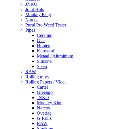
JNKO
Joint Huls
Monkey King
Narcos
Purpl Pro Weed Tester
Pipes
Ceramic
Glas
Houten
Kunststof
Metaal / Aluminium
Silicone
Steen
RAW
Rolling trays
Rolling Papers / Vloei
Cartel
Greengo
JNKO
Monkey King
Narcos
Overige
G-Rollz
RAW
Smoking