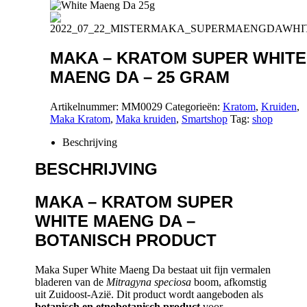
MAKA – KRATOM SUPER WHITE
MAENG DA – 25 GRAM
Artikelnummer:
MM0029
Categorieën:
Kratom
,
Kruiden
,
Maka Kratom
,
Maka kruiden
,
Smartshop
Tag:
shop
Beschrijving
BESCHRIJVING
MAKA – KRATOM SUPER
WHITE MAENG DA –
BOTANISCH PRODUCT
Maka Super White Maeng Da bestaat uit fijn vermalen
bladeren van de
Mitragyna speciosa
boom, afkomstig
uit Zuidoost-Azië. Dit product wordt aangeboden als
botanisch en etnobotanisch product
voor