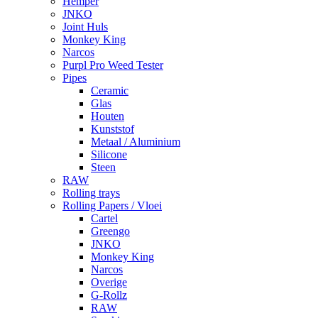
Hemper
JNKO
Joint Huls
Monkey King
Narcos
Purpl Pro Weed Tester
Pipes
Ceramic
Glas
Houten
Kunststof
Metaal / Aluminium
Silicone
Steen
RAW
Rolling trays
Rolling Papers / Vloei
Cartel
Greengo
JNKO
Monkey King
Narcos
Overige
G-Rollz
RAW