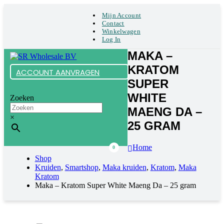
Mijn Account
Contact
Winkelwagen
Log In
MAKA –
KRATOM
ACCOUNT AANVRAGEN
SUPER
WHITE
Zoeken
MAENG DA –
×
25 GRAM
Home
0
Shop
Kruiden
,
Smartshop
,
Maka kruiden
,
Kratom
,
Maka
Kratom
Maka – Kratom Super White Maeng Da – 25 gram