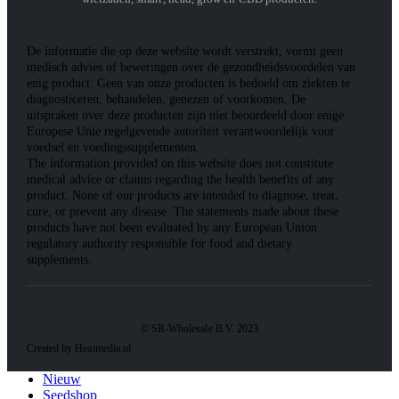
De informatie die op deze website wordt verstrekt, vormt geen
medisch advies of beweringen over de gezondheidsvoordelen van
enig product. Geen van onze producten is bedoeld om ziekten te
diagnosticeren, behandelen, genezen of voorkomen. De
uitspraken over deze producten zijn niet beoordeeld door enige
Europese Unie regelgevende autoriteit verantwoordelijk voor
voedsel en voedingssupplementen.
The information provided on this website does not constitute
medical advice or claims regarding the health benefits of any
product. None of our products are intended to diagnose, treat,
cure, or prevent any disease. The statements made about these
products have not been evaluated by any European Union
regulatory authority responsible for food and dietary
supplements.
© SR-Wholesale B.V. 2023
Created by Heatmedia.nl
Nieuw
Seedshop