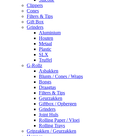
Clippers
Cones
Filters & Tips
Gift Box
Grinders
Aluminium
Houten
Metaal
Plastic
SLX
Truffel
G-Rollz
Asbakken
Blunts / Cones / Wraps
Bongs
Draagtas
Filters & Tips
Geurzakken
Giftbox / Opbergen
Grinders
Joint Huls
Rolling Paper / Vloei
Rolling Trays
Gripzakken / Geurzakken