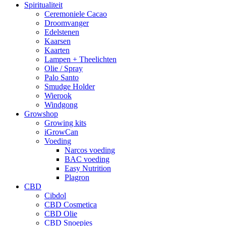
Spiritualiteit
Ceremoniele Cacao
Droomvanger
Edelstenen
Kaarsen
Kaarten
Lampen + Theelichten
Olie / Spray
Palo Santo
Smudge Holder
Wierook
Windgong
Growshop
Growing kits
iGrowCan
Voeding
Narcos voeding
BAC voeding
Easy Nutrition
Plagron
CBD
Cibdol
CBD Cosmetica
CBD Olie
CBD Snoepjes