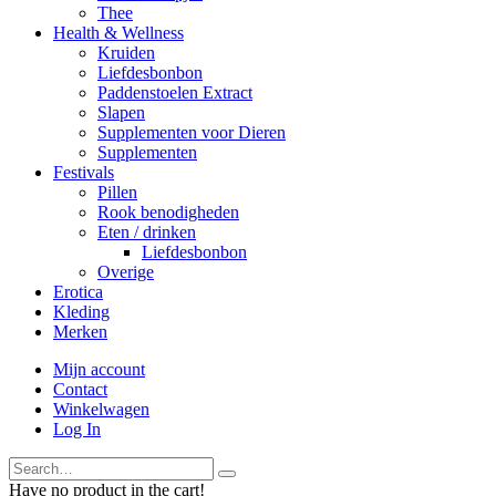
Thee
Health & Wellness
Kruiden
Liefdesbonbon
Paddenstoelen Extract
Slapen
Supplementen voor Dieren
Supplementen
Festivals
Pillen
Rook benodigheden
Eten / drinken
Liefdesbonbon
Overige
Erotica
Kleding
Merken
Mijn account
Contact
Winkelwagen
Log In
Have no product in the cart!