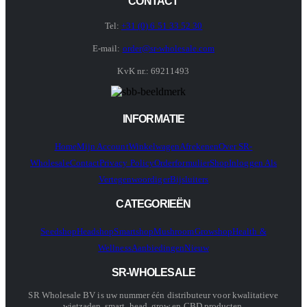
CONTACT
Tel:
+31 (0) 6 51 33 52 30
E-mail:
order@sr-wholesale.com
KvK nr.: 69211493
INFORMATIE
Home
Mijn Account
Winkelwagen
Afrekenen
Over SR-
Wholesale
Contact
Privacy Policy
Orderformulier
Shop
Inloggen Als
Vertegenwoordiger
Bijsluiters
CATEGORIEËN
Seedshop
Headshop
Smartshop
Mushroom
Growshop
Health &
Wellness
Aanbiedingen
Nieuw
SR-WHOLESALE
SR Wholesale BV is uw nummer één distributeur voor kwalitatieve
wietzaden, smart, head, grow en CBD producten.