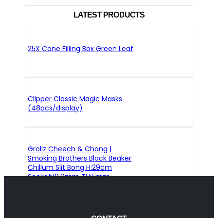
LATEST PRODUCTS
25X Cone Filling Box Green Leaf
Clipper Classic Magic Masks
(48pcs/display)
Grollz Cheech & Chong |
Smoking Brothers Black Beaker
Chillum Slit Bong H:29cm
Socket:18.8mm TH:5mm