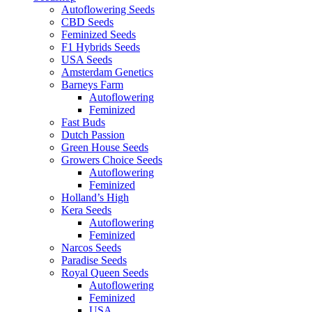
Autoflowering Seeds
CBD Seeds
Feminized Seeds
F1 Hybrids Seeds
USA Seeds
Amsterdam Genetics
Barneys Farm
Autoflowering
Feminized
Fast Buds
Dutch Passion
Green House Seeds
Growers Choice Seeds
Autoflowering
Feminized
Holland’s High
Kera Seeds
Autoflowering
Feminized
Narcos Seeds
Paradise Seeds
Royal Queen Seeds
Autoflowering
Feminized
USA