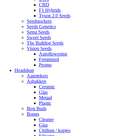
CBD
F1 Hybrids
Tyson 2.0 Seeds
Seedstockers
Seeds Genetics
Sensi Seeds
Sweet Seeds
The Bulldog Seeds
Vision Seeds
Autoflowering
Feminized
Promo
Headshop
Aanstekers
Asbakken
Ceramic
Glas
Metaal
Plastic
Best Buds
Bongs
Cleaner
Glas
Chillum / kopjes
Silicone