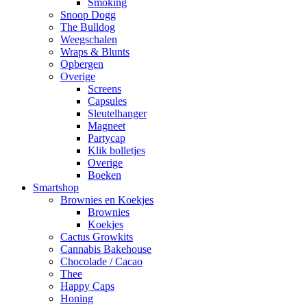
Smoking
Snoop Dogg
The Bulldog
Weegschalen
Wraps & Blunts
Opbergen
Overige
Screens
Capsules
Sleutelhanger
Magneet
Partycap
Klik bolletjes
Overige
Boeken
Smartshop
Brownies en Koekjes
Brownies
Koekjes
Cactus Growkits
Cannabis Bakehouse
Chocolade / Cacao
Thee
Happy Caps
Honing