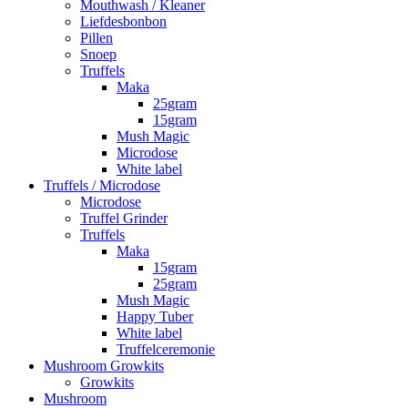
Mouthwash / Kleaner
Liefdesbonbon
Pillen
Snoep
Truffels
Maka
25gram
15gram
Mush Magic
Microdose
White label
Truffels / Microdose
Microdose
Truffel Grinder
Truffels
Maka
15gram
25gram
Mush Magic
Happy Tuber
White label
Truffelceremonie
Mushroom Growkits
Growkits
Mushroom