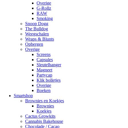
Overige
G-Rollz
RAW
Smoking
Snoop Dogg
The Bulldog
Weegschalen
Wraps & Blunts
Opbergen
Overige
Screens
Capsules
Sleutelhanger
Magneet
Partycap
Klik bolletjes
Overige
Boeken
Smartshop
Brownies en Koekjes
Brownies
Koekjes
Cactus Growkits
Cannabis Bakehouse
Chocolade / Cacao