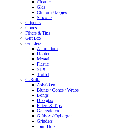
Cleaner
Glas
Chillum / kopjes
Silicone
Clippers
Cones
Filters & Tips
Gift Box
Grinders
Aluminium
Houten
Metaal
Plastic
SLX
Truffel
G-Rollz
Asbakken
Blunts / Cones / Wraps
Bongs
Draagtas
Filters & Tips
Geurzakken
Giftbox / Opbergen
Grinders
Joint Huls