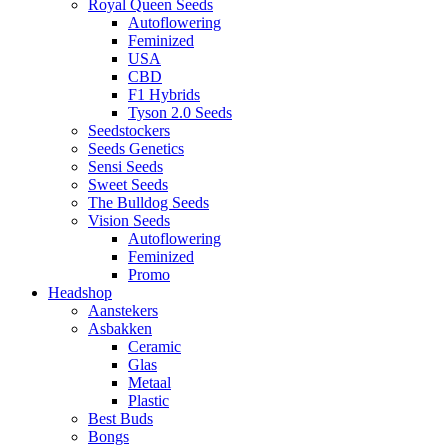
Royal Queen Seeds
Autoflowering
Feminized
USA
CBD
F1 Hybrids
Tyson 2.0 Seeds
Seedstockers
Seeds Genetics
Sensi Seeds
Sweet Seeds
The Bulldog Seeds
Vision Seeds
Autoflowering
Feminized
Promo
Headshop
Aanstekers
Asbakken
Ceramic
Glas
Metaal
Plastic
Best Buds
Bongs