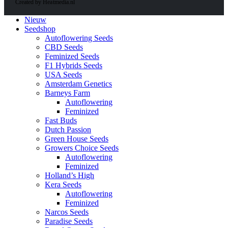
Created by Heatmedia.nl
Nieuw
Seedshop
Autoflowering Seeds
CBD Seeds
Feminized Seeds
F1 Hybrids Seeds
USA Seeds
Amsterdam Genetics
Barneys Farm
Autoflowering
Feminized
Fast Buds
Dutch Passion
Green House Seeds
Growers Choice Seeds
Autoflowering
Feminized
Holland’s High
Kera Seeds
Autoflowering
Feminized
Narcos Seeds
Paradise Seeds