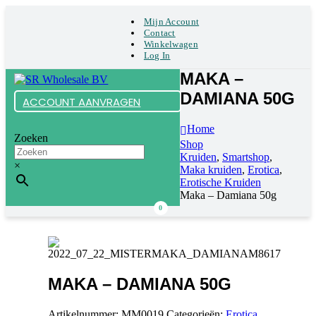
Mijn Account
Contact
Winkelwagen
Log In
MAKA –
DAMIANA 50G
ACCOUNT AANVRAGEN
Home
Zoeken
Shop
Kruiden
,
Smartshop
,
×
Maka kruiden
,
Erotica
,
Erotische Kruiden
Maka – Damiana 50g
0
MAKA – DAMIANA 50G
Artikelnummer:
MM0019
Categorieën:
Erotica
,