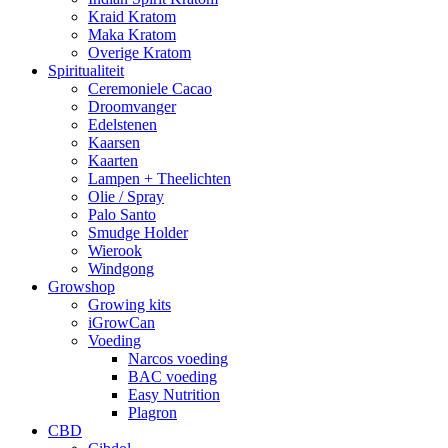
Kraid Kratom
Maka Kratom
Overige Kratom
Spiritualiteit
Ceremoniele Cacao
Droomvanger
Edelstenen
Kaarsen
Kaarten
Lampen + Theelichten
Olie / Spray
Palo Santo
Smudge Holder
Wierook
Windgong
Growshop
Growing kits
iGrowCan
Voeding
Narcos voeding
BAC voeding
Easy Nutrition
Plagron
CBD