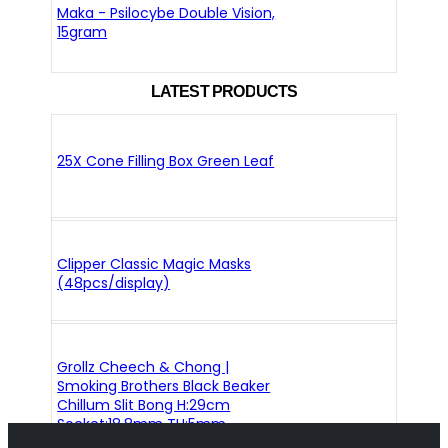
Maka - Psilocybe Double Vision,
15gram
LATEST PRODUCTS
25X Cone Filling Box Green Leaf
Clipper Classic Magic Masks
(48pcs/display)
Grollz Cheech & Chong |
Smoking Brothers Black Beaker
Chillum Slit Bong H:29cm
Socket:18.8mm TH:5mm