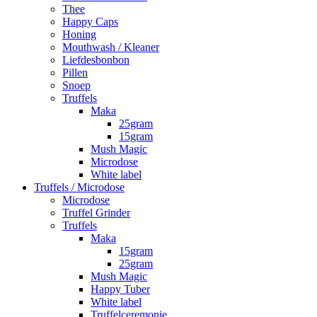
Thee
Happy Caps
Honing
Mouthwash / Kleaner
Liefdesbonbon
Pillen
Snoep
Truffels
Maka
25gram
15gram
Mush Magic
Microdose
White label
Truffels / Microdose
Microdose
Truffel Grinder
Truffels
Maka
15gram
25gram
Mush Magic
Happy Tuber
White label
Truffelceremonie