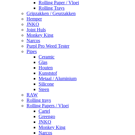
Rolling Paper / Vloei
Rolling Trays
Gripzakken / Geurzakken
Hemper
JNKO
Joint Huls
Monkey King
Narcos
Purpl Pro Weed Tester
Pipes
Ceramic
Glas
Houten
Kunststof
Metaal / Aluminium
Silicone
Steen
RAW
Rolling trays
Rolling Papers / Vloei
Cartel
Greengo
JNKO
Monkey King
Narcos