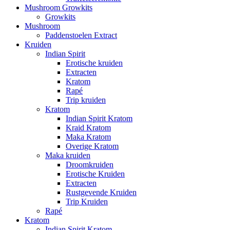
Mushroom Growkits
Growkits
Mushroom
Paddenstoelen Extract
Kruiden
Indian Spirit
Erotische kruiden
Extracten
Kratom
Rapé
Trip kruiden
Kratom
Indian Spirit Kratom
Kraid Kratom
Maka Kratom
Overige Kratom
Maka kruiden
Droomkruiden
Erotische Kruiden
Extracten
Rustgevende Kruiden
Trip Kruiden
Rapé
Kratom
Indian Spirit Kratom