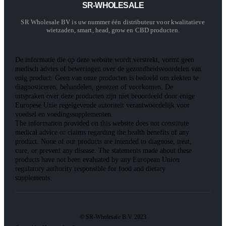
SR-WHOLESALE
SR Wholesale BV is uw nummer één distributeur voor kwalitatieve
wietzaden, smart, head, grow en CBD producten.
De informatie die op deze website wordt verstrekt, vormt geen
medisch advies of beweringen over de gezondheidsvoordelen van
enig product. Geen van onze producten is bedoeld om ziekten te
diagnosticeren, behandelen, genezen of voorkomen. De
uitspraken over deze producten zijn niet beoordeeld door enige
Europese Unie regelgevende autoriteit verantwoordelijk voor
voedsel en voedingssupplementen.
The information provided on this website does not constitute
medical advice or claims regarding the health benefits of any
product. None of our products are intended to diagnose, treat,
cure, or prevent any disease. The statements made about these
products have not been evaluated by any European Union
regulatory authority responsible for food and dietary
supplements.
© SR-Wholesale B.V. 2023