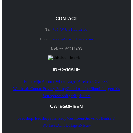
CONTACT
Tel:
+31 (0) 6 51 33 52 30
E-mail:
order@sr-wholesale.com
KvK nr.: 69211493
INFORMATIE
Home
Mijn Account
Winkelwagen
Afrekenen
Over SR-
Wholesale
Contact
Privacy Policy
Orderformulier
Shop
Inloggen Als
Vertegenwoordiger
Bijsluiters
CATEGORIEËN
Seedshop
Headshop
Smartshop
Mushroom
Growshop
Health &
Wellness
Aanbiedingen
Nieuw