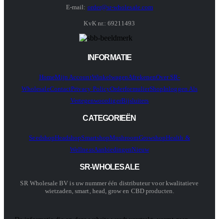
E-mail:
order@sr-wholesale.com
KvK nr.: 69211493
INFORMATIE
Home
Mijn Account
Winkelwagen
Afrekenen
Over SR-
Wholesale
Contact
Privacy Policy
Orderformulier
Shop
Inloggen Als
Vertegenwoordiger
Bijsluiters
CATEGORIEËN
Seedshop
Headshop
Smartshop
Mushroom
Growshop
Health &
Wellness
Aanbiedingen
Nieuw
SR-WHOLESALE
SR Wholesale BV is uw nummer één distributeur voor kwalitatieve
wietzaden, smart, head, grow en CBD producten.