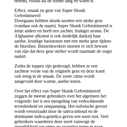
bereikt, vooral als de zomer lang en warm is.
Effect, smaak en geur van Super Skunk
Gefeminiseerd
Doorgaans hebben skunk-soorten een sterke geur
(vandaar ook de naam). Super Skunk Gefeminiseerd is
ietsje anders en heeft een zachter, fruitiger aroma. De
Afghaanse afkomst is ook duidelijk dankzij haar
aardse, kruidige basistonen met een sterke geur tijdens
de bloeifase. Binnenkwekers moeten er zich bewust
van zijn dat deze geur sterker wordt naarmate de oogst
nadert.
Zodra de toppen zijn gedroogd, hebben ze een
zachtere versie van de originele geur en deze komt
ook terug in de smaak. De zoete citrus wordt
aangevuld door warme, aardse tonen.
Over het effect van Super Skunk Gefeminiseerd
zeggen de meeste gebruikers over het algemeen het
volgende: het is een mengeling van verkwikkende
tevredenheid en ontspanning. Het euforische gevoel
wordt veroorzaakt door de sativa-inhoud en de
dominante indica-genetica geven een soort rust. Veel
gebruikers waarderen deze soort vanwege de
mogelijkheid om stress en spanning tegen te gaan.