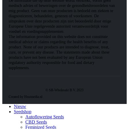
De informatie die op deze website wordt verstrekt, vormt geen
medisch advies of beweringen over de gezondheidsvoordelen van
enig product. Geen van onze producten is bedoeld om ziekten te
diagnosticeren, behandelen, genezen of voorkomen. De
uitspraken over deze producten zijn niet beoordeeld door enige
Europese Unie regelgevende autoriteit verantwoordelijk voor
voedsel en voedingssupplementen.
The information provided on this website does not constitute
medical advice or claims regarding the health benefits of any
product. None of our products are intended to diagnose, treat,
cure, or prevent any disease. The statements made about these
products have not been evaluated by any European Union
regulatory authority responsible for food and dietary
supplements.
© SR-Wholesale B.V. 2023
Created by Heatmedia.nl
Nieuw
Seedshop
Autoflowering Seeds
CBD Seeds
Feminized Seeds