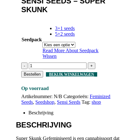
SENSI SEEDS – SUPER
SKUNK
3+1 seeds
5+2 seeds
Seedpack
Read More About
Seedpack
Wissen
-
+
Bestellen
BEKIJK WINKELWAGEN
Op voorraad
Artikelnummer:
N/B
Categorieën:
Feminized
Seeds
,
Seedshop
,
Sensi Seeds
Tag:
shop
Beschrijving
BESCHRIJVING
Super Skunk Gefeminiseerd is een cannabissoort dat