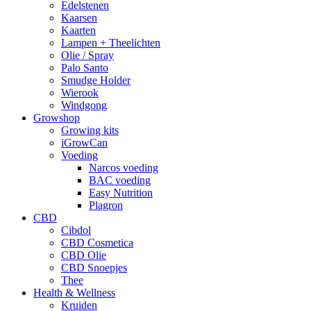
Edelstenen
Kaarsen
Kaarten
Lampen + Theelichten
Olie / Spray
Palo Santo
Smudge Holder
Wierook
Windgong
Growshop
Growing kits
iGrowCan
Voeding
Narcos voeding
BAC voeding
Easy Nutrition
Plagron
CBD
Cibdol
CBD Cosmetica
CBD Olie
CBD Snoepjes
Thee
Health & Wellness
Kruiden