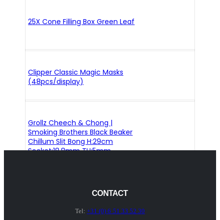
25X Cone Filling Box Green Leaf
Clipper Classic Magic Masks
(48pcs/display)
Grollz Cheech & Chong |
Smoking Brothers Black Beaker
Chillum Slit Bong H:29cm
Socket:18.8mm TH:5mm
CONTACT
Tel:
+31 (0) 6 51 33 52 30