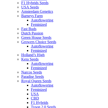
F1 Hybrids Seeds
USA Seeds
Amsterdam Genetics
Barneys Farm
Autoflowering
Feminized
Fast Buds
Dutch Passion
Green House Seeds
Growers Choice Seeds
Autoflowering
Feminized
Holland’s High
Kera Seeds
Autoflowering
Feminized
Narcos Seeds
Paradise Seeds
Royal Queen Seeds
Autoflowering
Feminized
USA
CBD
F1 Hybrids
Tyson 2.0 Seeds