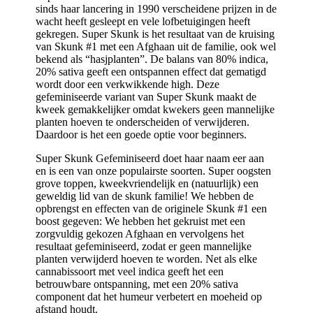
sinds haar lancering in 1990 verscheidene prijzen in de
wacht heeft gesleept en vele lofbetuigingen heeft
gekregen. Super Skunk is het resultaat van de kruising
van Skunk #1 met een Afghaan uit de familie, ook wel
bekend als “hasjplanten”. De balans van 80% indica,
20% sativa geeft een ontspannen effect dat gematigd
wordt door een verkwikkende high. Deze
gefeminiseerde variant van Super Skunk maakt de
kweek gemakkelijker omdat kwekers geen mannelijke
planten hoeven te onderscheiden of verwijderen.
Daardoor is het een goede optie voor beginners.
Super Skunk Gefeminiseerd doet haar naam eer aan
en is een van onze populairste soorten. Super oogsten
grove toppen, kweekvriendelijk en (natuurlijk) een
geweldig lid van de skunk familie! We hebben de
opbrengst en effecten van de originele Skunk #1 een
boost gegeven: We hebben het gekruist met een
zorgvuldig gekozen Afghaan en vervolgens het
resultaat gefeminiseerd, zodat er geen mannelijke
planten verwijderd hoeven te worden. Net als elke
cannabissoort met veel indica geeft het een
betrouwbare ontspanning, met een 20% sativa
component dat het humeur verbetert en moeheid op
afstand houdt.