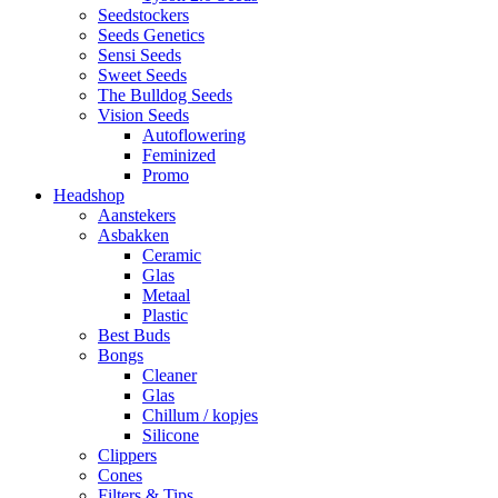
Seedstockers
Seeds Genetics
Sensi Seeds
Sweet Seeds
The Bulldog Seeds
Vision Seeds
Autoflowering
Feminized
Promo
Headshop
Aanstekers
Asbakken
Ceramic
Glas
Metaal
Plastic
Best Buds
Bongs
Cleaner
Glas
Chillum / kopjes
Silicone
Clippers
Cones
Filters & Tips