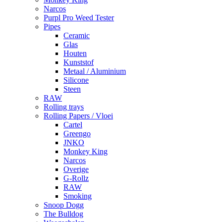
Narcos
Purpl Pro Weed Tester
Pipes
Ceramic
Glas
Houten
Kunststof
Metaal / Aluminium
Silicone
Steen
RAW
Rolling trays
Rolling Papers / Vloei
Cartel
Greengo
JNKO
Monkey King
Narcos
Overige
G-Rollz
RAW
Smoking
Snoop Dogg
The Bulldog