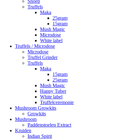
Snoep
Truffels
Maka
25gram
15gram
Mush Magic
Microdose
White label
Truffels / Microdose
Microdose
Truffel Grinder
Truffels
Maka
15gram
25gram
Mush Magic
Happy Tuber
White label
Truffelceremonie
Mushroom Growkits
Growkits
Mushroom
Paddenstoelen Extract
Kruiden
Indian Spirit