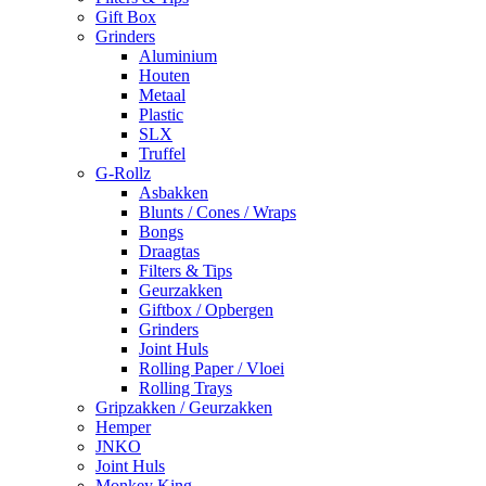
Gift Box
Grinders
Aluminium
Houten
Metaal
Plastic
SLX
Truffel
G-Rollz
Asbakken
Blunts / Cones / Wraps
Bongs
Draagtas
Filters & Tips
Geurzakken
Giftbox / Opbergen
Grinders
Joint Huls
Rolling Paper / Vloei
Rolling Trays
Gripzakken / Geurzakken
Hemper
JNKO
Joint Huls
Monkey King