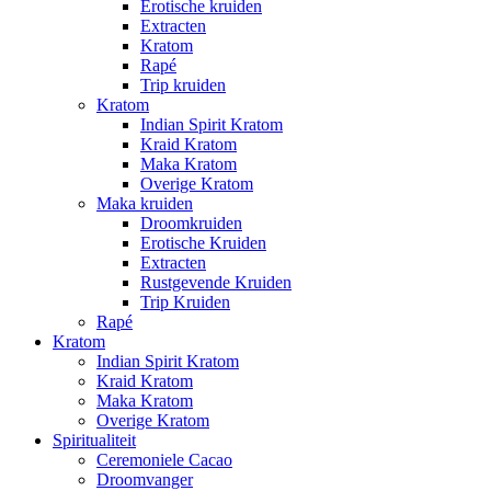
Erotische kruiden
Extracten
Kratom
Rapé
Trip kruiden
Kratom
Indian Spirit Kratom
Kraid Kratom
Maka Kratom
Overige Kratom
Maka kruiden
Droomkruiden
Erotische Kruiden
Extracten
Rustgevende Kruiden
Trip Kruiden
Rapé
Kratom
Indian Spirit Kratom
Kraid Kratom
Maka Kratom
Overige Kratom
Spiritualiteit
Ceremoniele Cacao
Droomvanger