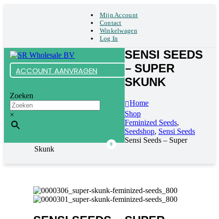
Mijn Account
Contact
Winkelwagen
Log In
SENSI SEEDS
– SUPER
ACCOUNT AANVRAGEN
SKUNK
Zoeken
Home
Shop
×
Feminized Seeds
,
Seedshop
,
Sensi Seeds
Sensi Seeds – Super
0
Skunk