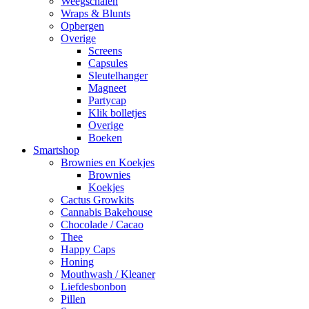
Weegschalen
Wraps & Blunts
Opbergen
Overige
Screens
Capsules
Sleutelhanger
Magneet
Partycap
Klik bolletjes
Overige
Boeken
Smartshop
Brownies en Koekjes
Brownies
Koekjes
Cactus Growkits
Cannabis Bakehouse
Chocolade / Cacao
Thee
Happy Caps
Honing
Mouthwash / Kleaner
Liefdesbonbon
Pillen