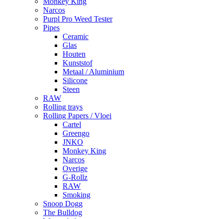
Monkey King
Narcos
Purpl Pro Weed Tester
Pipes
Ceramic
Glas
Houten
Kunststof
Metaal / Aluminium
Silicone
Steen
RAW
Rolling trays
Rolling Papers / Vloei
Cartel
Greengo
JNKO
Monkey King
Narcos
Overige
G-Rollz
RAW
Smoking
Snoop Dogg
The Bulldog