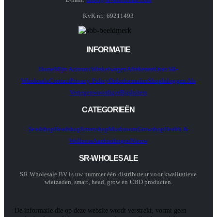
KvK nr.: 69211493
INFORMATIE
Home
Mijn Account
Winkelwagen
Afrekenen
Over SR-
Wholesale
Contact
Privacy Policy
Orderformulier
Shop
Inloggen Als
Vertegenwoordiger
Bijsluiters
CATEGORIEËN
Seedshop
Headshop
Smartshop
Mushroom
Growshop
Health &
Wellness
Aanbiedingen
Nieuw
SR-WHOLESALE
SR Wholesale BV is uw nummer één distributeur voor kwalitatieve
wietzaden, smart, head, grow en CBD producten.
De informatie die op deze website wordt verstrekt, vormt geen