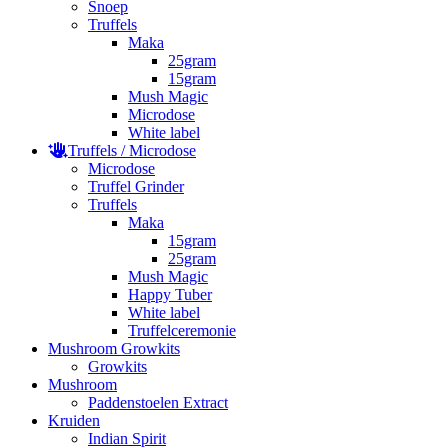
Snoep
Truffels
Maka
25gram
15gram
Mush Magic
Microdose
White label
Truffels / Microdose
Microdose
Truffel Grinder
Truffels
Maka
15gram
25gram
Mush Magic
Happy Tuber
White label
Truffelceremonie
Mushroom Growkits
Growkits
Mushroom
Paddenstoelen Extract
Kruiden
Indian Spirit