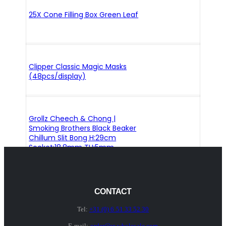
25X Cone Filling Box Green Leaf
Clipper Classic Magic Masks
(48pcs/display)
Grollz Cheech & Chong |
Smoking Brothers Black Beaker
Chillum Slit Bong H:29cm
Socket:18.8mm TH:5mm
CONTACT
Tel:
+31 (0) 6 51 33 52 30
E-mail:
order@sr-wholesale.com