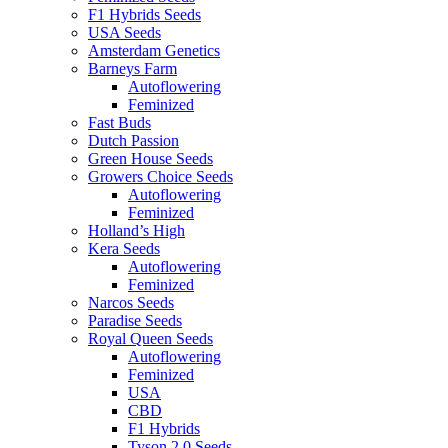
F1 Hybrids Seeds
USA Seeds
Amsterdam Genetics
Barneys Farm
Autoflowering
Feminized
Fast Buds
Dutch Passion
Green House Seeds
Growers Choice Seeds
Autoflowering
Feminized
Holland’s High
Kera Seeds
Autoflowering
Feminized
Narcos Seeds
Paradise Seeds
Royal Queen Seeds
Autoflowering
Feminized
USA
CBD
F1 Hybrids
Tyson 2.0 Seeds