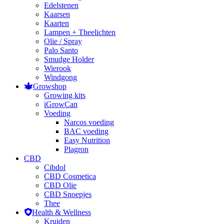
Edelstenen
Kaarsen
Kaarten
Lampen + Theelichten
Olie / Spray
Palo Santo
Smudge Holder
Wierook
Windgong
Growshop
Growing kits
iGrowCan
Voeding
Narcos voeding
BAC voeding
Easy Nutrition
Plagron
CBD
Cibdol
CBD Cosmetica
CBD Olie
CBD Snoepjes
Thee
Health & Wellness
Kruiden