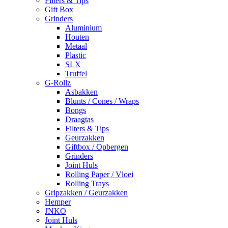
Filters & Tips
Gift Box
Grinders
Aluminium
Houten
Metaal
Plastic
SLX
Truffel
G-Rollz
Asbakken
Blunts / Cones / Wraps
Bongs
Draagtas
Filters & Tips
Geurzakken
Giftbox / Opbergen
Grinders
Joint Huls
Rolling Paper / Vloei
Rolling Trays
Gripzakken / Geurzakken
Hemper
JNKO
Joint Huls