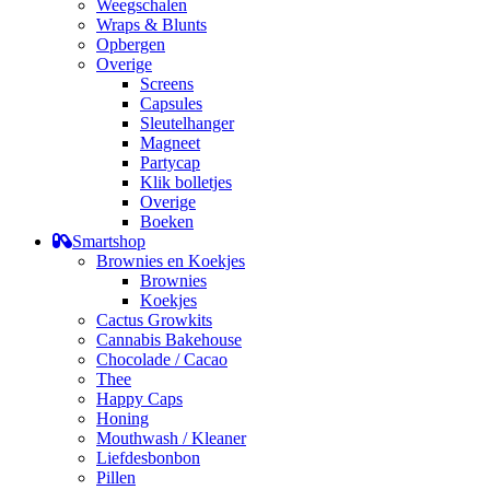
Weegschalen
Wraps & Blunts
Opbergen
Overige
Screens
Capsules
Sleutelhanger
Magneet
Partycap
Klik bolletjes
Overige
Boeken
Smartshop
Brownies en Koekjes
Brownies
Koekjes
Cactus Growkits
Cannabis Bakehouse
Chocolade / Cacao
Thee
Happy Caps
Honing
Mouthwash / Kleaner
Liefdesbonbon
Pillen