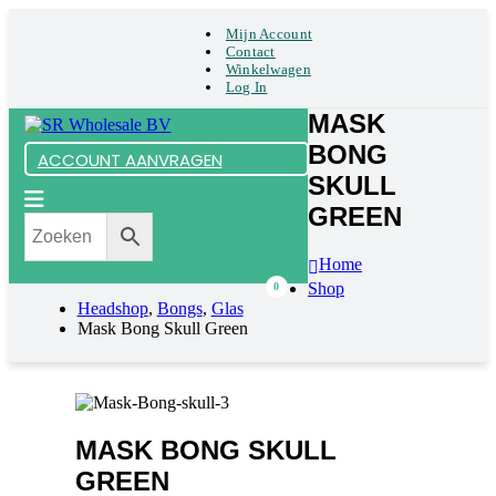
Mijn Account
Contact
Winkelwagen
Log In
MASK
BONG
ACCOUNT AANVRAGEN
SKULL
GREEN
Home
Shop
0
Headshop
,
Bongs
,
Glas
Mask Bong Skull Green
MASK BONG SKULL
GREEN