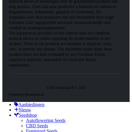
medisch advies of beweringen over de gezondheidsvoordelen van
enig product. Geen van onze producten is bedoeld om ziekten te
diagnosticeren, behandelen, genezen of voorkomen. De
uitspraken over deze producten zijn niet beoordeeld door enige
Europese Unie regelgevende autoriteit verantwoordelijk voor
voedsel en voedingssupplementen.
The information provided on this website does not constitute
medical advice or claims regarding the health benefits of any
product. None of our products are intended to diagnose, treat,
cure, or prevent any disease. The statements made about these
products have not been evaluated by any European Union
regulatory authority responsible for food and dietary
supplements.
© SR-Wholesale B.V. 2023
Created by Heatmedia.nl
Aanbiedingen
Nieuw
Seedshop
Autoflowering Seeds
CBD Seeds
Feminized Seeds