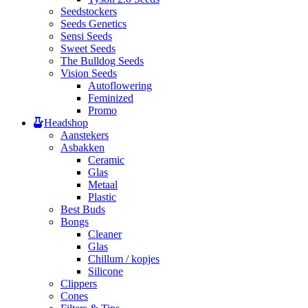
Seedstockers
Seeds Genetics
Sensi Seeds
Sweet Seeds
The Bulldog Seeds
Vision Seeds
Autoflowering
Feminized
Promo
Headshop
Aanstekers
Asbakken
Ceramic
Glas
Metaal
Plastic
Best Buds
Bongs
Cleaner
Glas
Chillum / kopjes
Silicone
Clippers
Cones