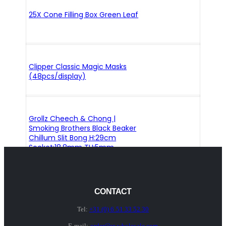
25X Cone Filling Box Green Leaf
Clipper Classic Magic Masks
(48pcs/display)
Grollz Cheech & Chong |
Smoking Brothers Black Beaker
Chillum Slit Bong H:29cm
Socket:18.8mm TH:5mm
CONTACT
Tel:
+31 (0) 6 51 33 52 30
E-mail:
order@sr-wholesale.com