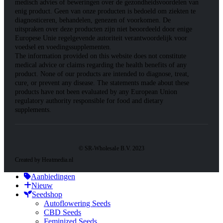
medisch advies of beweringen over de gezondheidsvoordelen van
enig product. Geen van onze producten is bedoeld om ziekten te
diagnosticeren, behandelen, genezen of voorkomen. De
uitspraken over deze producten zijn niet beoordeeld door enige
Europese Unie regelgevende autoriteit verantwoordelijk voor
voedsel en voedingssupplementen.
The information provided on this website does not constitute
medical advice or claims regarding the health benefits of any
product. None of our products are intended to diagnose, treat,
cure, or prevent any disease. The statements made about these
products have not been evaluated by any European Union
regulatory authority responsible for food and dietary
supplements.
© SR-Wholesale B.V. 2023
Created by Heatmedia.nl
Aanbiedingen
Nieuw
Seedshop
Autoflowering Seeds
CBD Seeds
Feminized Seeds