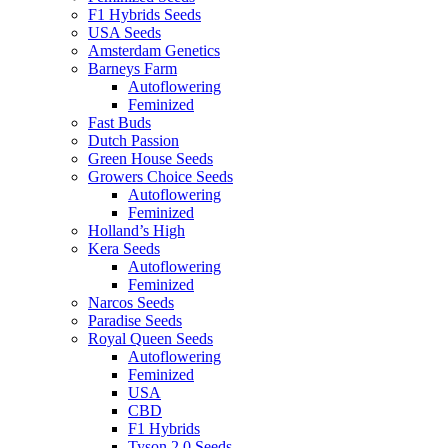
F1 Hybrids Seeds
USA Seeds
Amsterdam Genetics
Barneys Farm
Autoflowering
Feminized
Fast Buds
Dutch Passion
Green House Seeds
Growers Choice Seeds
Autoflowering
Feminized
Holland’s High
Kera Seeds
Autoflowering
Feminized
Narcos Seeds
Paradise Seeds
Royal Queen Seeds
Autoflowering
Feminized
USA
CBD
F1 Hybrids
Tyson 2.0 Seeds