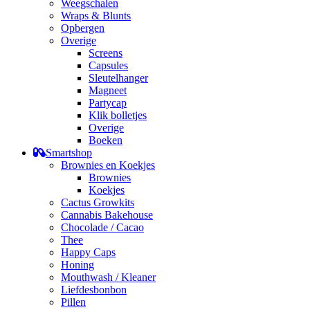
Weegschalen
Wraps & Blunts
Opbergen
Overige
Screens
Capsules
Sleutelhanger
Magneet
Partycap
Klik bolletjes
Overige
Boeken
Smartshop
Brownies en Koekjes
Brownies
Koekjes
Cactus Growkits
Cannabis Bakehouse
Chocolade / Cacao
Thee
Happy Caps
Honing
Mouthwash / Kleaner
Liefdesbonbon
Pillen