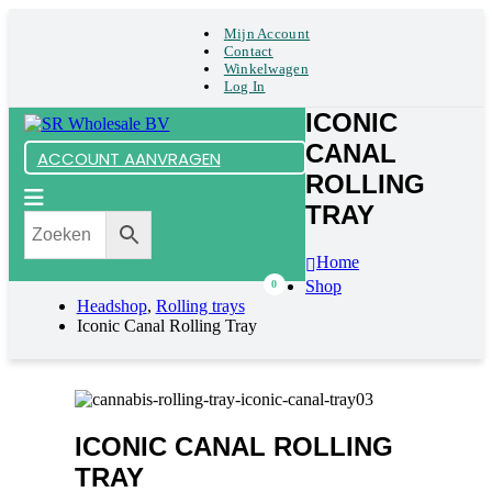
Mijn Account
Contact
Winkelwagen
Log In
ICONIC
CANAL
ACCOUNT AANVRAGEN
ROLLING
TRAY
Home
Shop
0
Headshop
,
Rolling trays
Iconic Canal Rolling Tray
ICONIC CANAL ROLLING
TRAY