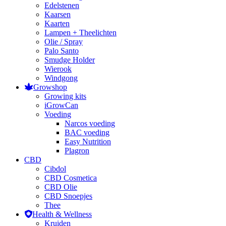
Edelstenen
Kaarsen
Kaarten
Lampen + Theelichten
Olie / Spray
Palo Santo
Smudge Holder
Wierook
Windgong
Growshop
Growing kits
iGrowCan
Voeding
Narcos voeding
BAC voeding
Easy Nutrition
Plagron
CBD
Cibdol
CBD Cosmetica
CBD Olie
CBD Snoepjes
Thee
Health & Wellness
Kruiden