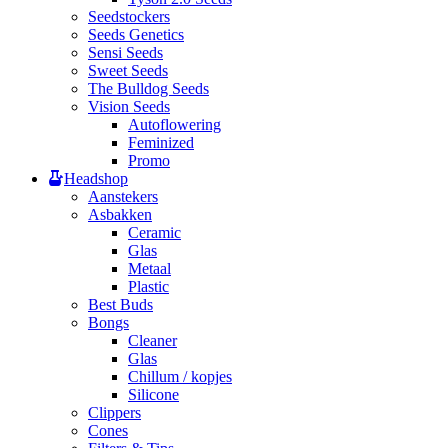
Seedstockers
Seeds Genetics
Sensi Seeds
Sweet Seeds
The Bulldog Seeds
Vision Seeds
Autoflowering
Feminized
Promo
Headshop
Aanstekers
Asbakken
Ceramic
Glas
Metaal
Plastic
Best Buds
Bongs
Cleaner
Glas
Chillum / kopjes
Silicone
Clippers
Cones