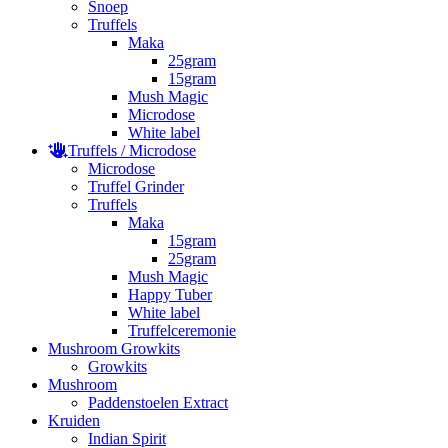
Snoep
Truffels
Maka
25gram
15gram
Mush Magic
Microdose
White label
Truffels / Microdose
Microdose
Truffel Grinder
Truffels
Maka
15gram
25gram
Mush Magic
Happy Tuber
White label
Truffelceremonie
Mushroom Growkits
Growkits
Mushroom
Paddenstoelen Extract
Kruiden
Indian Spirit