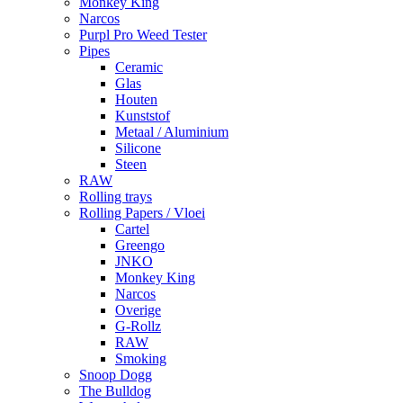
Monkey King
Narcos
Purpl Pro Weed Tester
Pipes
Ceramic
Glas
Houten
Kunststof
Metaal / Aluminium
Silicone
Steen
RAW
Rolling trays
Rolling Papers / Vloei
Cartel
Greengo
JNKO
Monkey King
Narcos
Overige
G-Rollz
RAW
Smoking
Snoop Dogg
The Bulldog