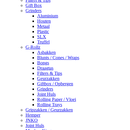
Filters & Tips
Gift Box
Grinders
Aluminium
Houten
Metaal
Plastic
SLX
Truffel
G-Rollz
Asbakken
Blunts / Cones / Wraps
Bongs
Draagtas
Filters & Tips
Geurzakken
Giftbox / Opbergen
Grinders
Joint Huls
Rolling Paper / Vloei
Rolling Trays
Gripzakken / Geurzakken
Hemper
JNKO
Joint Huls