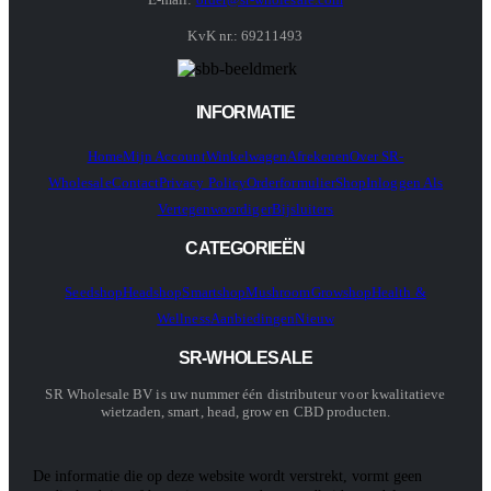
KvK nr.: 69211493
INFORMATIE
Home
Mijn Account
Winkelwagen
Afrekenen
Over SR-
Wholesale
Contact
Privacy Policy
Orderformulier
Shop
Inloggen Als
Vertegenwoordiger
Bijsluiters
CATEGORIEËN
Seedshop
Headshop
Smartshop
Mushroom
Growshop
Health &
Wellness
Aanbiedingen
Nieuw
SR-WHOLESALE
SR Wholesale BV is uw nummer één distributeur voor kwalitatieve
wietzaden, smart, head, grow en CBD producten.
De informatie die op deze website wordt verstrekt, vormt geen