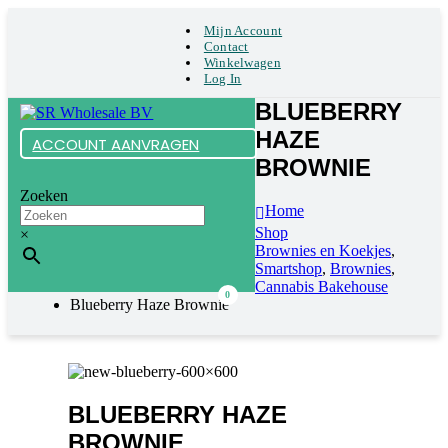
Mijn Account
Contact
Winkelwagen
Log In
BLUEBERRY
HAZE
ACCOUNT AANVRAGEN
BROWNIE
Zoeken
Home
Shop
×
Brownies en Koekjes
,
Smartshop
,
Brownies
,
Cannabis Bakehouse
0
Blueberry Haze Brownie
BLUEBERRY HAZE
BROWNIE