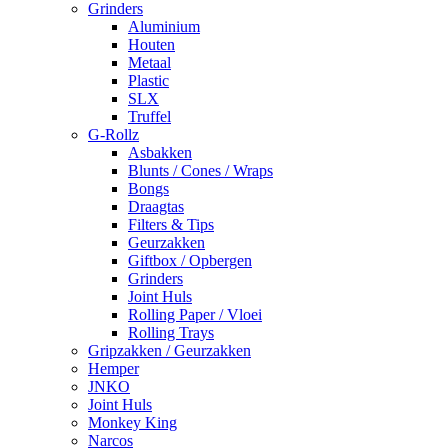
Grinders
Aluminium
Houten
Metaal
Plastic
SLX
Truffel
G-Rollz
Asbakken
Blunts / Cones / Wraps
Bongs
Draagtas
Filters & Tips
Geurzakken
Giftbox / Opbergen
Grinders
Joint Huls
Rolling Paper / Vloei
Rolling Trays
Gripzakken / Geurzakken
Hemper
JNKO
Joint Huls
Monkey King
Narcos