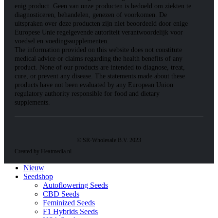
enig product. Geen van onze producten is bedoeld om ziekten te
diagnosticeren, behandelen, genezen of voorkomen. De
uitspraken over deze producten zijn niet beoordeeld door enige
Europese Unie regelgevende autoriteit verantwoordelijk voor
voedsel en voedingssupplementen.
The information provided on this website does not constitute
medical advice or claims regarding the health benefits of any
product. None of our products are intended to diagnose, treat,
cure, or prevent any disease. The statements made about these
products have not been evaluated by any European Union
regulatory authority responsible for food and dietary
supplements.
© SR-Wholesale B.V. 2023
Created by Heatmedia.nl
Nieuw
Seedshop
Autoflowering Seeds
CBD Seeds
Feminized Seeds
F1 Hybrids Seeds