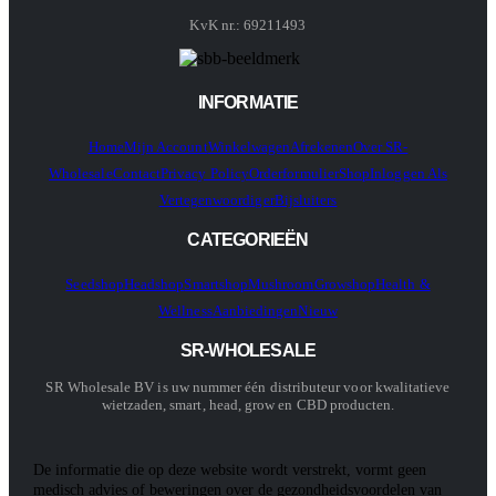
KvK nr.: 69211493
INFORMATIE
Home
Mijn Account
Winkelwagen
Afrekenen
Over SR-
Wholesale
Contact
Privacy Policy
Orderformulier
Shop
Inloggen Als
Vertegenwoordiger
Bijsluiters
CATEGORIEËN
Seedshop
Headshop
Smartshop
Mushroom
Growshop
Health &
Wellness
Aanbiedingen
Nieuw
SR-WHOLESALE
SR Wholesale BV is uw nummer één distributeur voor kwalitatieve
wietzaden, smart, head, grow en CBD producten.
De informatie die op deze website wordt verstrekt, vormt geen
medisch advies of beweringen over de gezondheidsvoordelen van