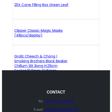
25X Cone Filling Box Green Leaf
Clipper Classic Magic Masks
(48pcs/display)
Grollz Cheech & Chong |
Smoking Brothers Black Beaker
Chillum Slit Bong H:29cm
Socket:18.8mm TH:5mm
CONTACT
Tel:
+31 (0) 6 51 33 52 30
E-mail:
order@sr-wholesale.com