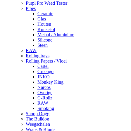
Purpl Pro Weed Tester
Pipes
Ceramic
Glas
Houten
Kunststof
Metaal / Aluminium
Silicone
Steen
RAW
Rolling trays
Rolling Papers / Vloei
Cartel
Greengo
JNKO
Monkey King
Narcos
Overige
G-Rollz
RAW
Smoking
Snoop Dogg
The Bulldog
Weegschalen
Wraps & Blunts