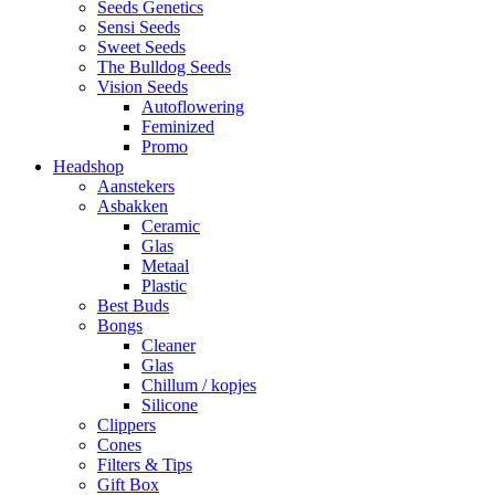
Seeds Genetics
Sensi Seeds
Sweet Seeds
The Bulldog Seeds
Vision Seeds
Autoflowering
Feminized
Promo
Headshop
Aanstekers
Asbakken
Ceramic
Glas
Metaal
Plastic
Best Buds
Bongs
Cleaner
Glas
Chillum / kopjes
Silicone
Clippers
Cones
Filters & Tips
Gift Box