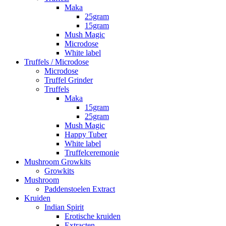
Maka
25gram
15gram
Mush Magic
Microdose
White label
Truffels / Microdose
Microdose
Truffel Grinder
Truffels
Maka
15gram
25gram
Mush Magic
Happy Tuber
White label
Truffelceremonie
Mushroom Growkits
Growkits
Mushroom
Paddenstoelen Extract
Kruiden
Indian Spirit
Erotische kruiden
Extracten