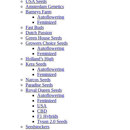
USA Seeds
Amsterdam Genetics
Barneys Farm
Autoflowering
Feminized
Fast Buds
Dutch Passion
Green House Seeds
Growers Choice Seeds
Autoflowering
Feminized
Holland’s High
Kera Seeds
Autoflowering
Feminized
Narcos Seeds
Paradise Seeds
Royal Queen Seeds
Autoflowering
Feminized
USA
CBD
F1 Hybrids
Tyson 2.0 Seeds
Seedstockers