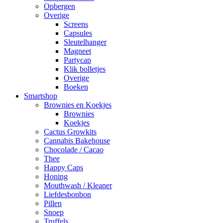
Opbergen
Overige
Screens
Capsules
Sleutelhanger
Magneet
Partycap
Klik bolletjes
Overige
Boeken
Smartshop
Brownies en Koekjes
Brownies
Koekjes
Cactus Growkits
Cannabis Bakehouse
Chocolade / Cacao
Thee
Happy Caps
Honing
Mouthwash / Kleaner
Liefdesbonbon
Pillen
Snoep
Truffels