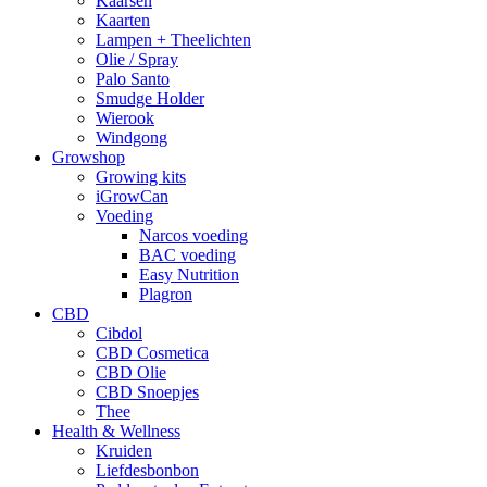
Kaarsen
Kaarten
Lampen + Theelichten
Olie / Spray
Palo Santo
Smudge Holder
Wierook
Windgong
Growshop
Growing kits
iGrowCan
Voeding
Narcos voeding
BAC voeding
Easy Nutrition
Plagron
CBD
Cibdol
CBD Cosmetica
CBD Olie
CBD Snoepjes
Thee
Health & Wellness
Kruiden
Liefdesbonbon